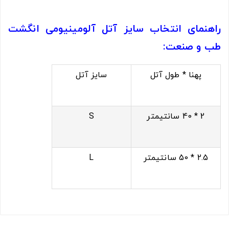
راهنمای انتخاب سایز آتل آلومینیومی انگشت
طب و صنعت:
پهنا * طول آتل
سایز آتل
2 * 40 سانتیمتر
S
2.5 * 50 سانتیمتر
L