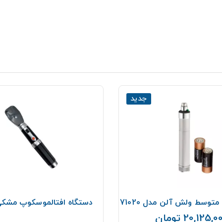
جدید
متوسط ولش آلن مدل 71020
دستگاه افتالموسکوپ مشکی
20,125, تومان
قیمت