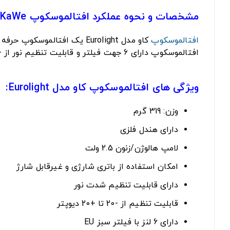
مشخصات و نحوه عملکرد افتالموسکوپ KaWe مدل Eurolight:
افتالموسکوپ
کاو مدل Eurolight یک افتا
افتالموسکوپ دارای 6 جهت فیلتر و قابلیت تنظیم نور از -20 تا +20 دیوپتر است.
ویژگی های افتالموسکوپ کاو مدل Eurolight:
وزن: 319 گرم
دارای هندل فلزی
لامپ هالوژن/زنون 2.5 ولت
امکان استفاده از باتری شارژی و غیرقابل شارژ
دارای قابلیت تنظیم شدت نور
قابلیت تنظیم از -20 تا +20 دیوپتر
دارای 6 لنز با فیلتر سبز EU