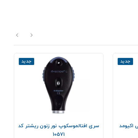
جدید
جدید
 اکیومد
سری افتالموسکوپ نور زنون ریشتر کد
10571