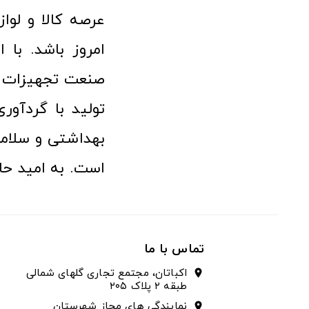
امروز باشد. با 
صنعت تجهیزات پ
تولید با گردآو
بهداشتی و سلامت
است. به امید حا
تماس با ما
اکباتان، مجتمع تجاری گلهای شمالی
location_on
طبقه ۲ پلاک ۲۰۵
نمایندگی های مجاز شهرستان
location_on