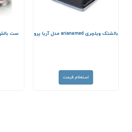
بالشتک ویلچری arianamed مدل آریا پرو
ست بالش آنت
استعلام قیمت