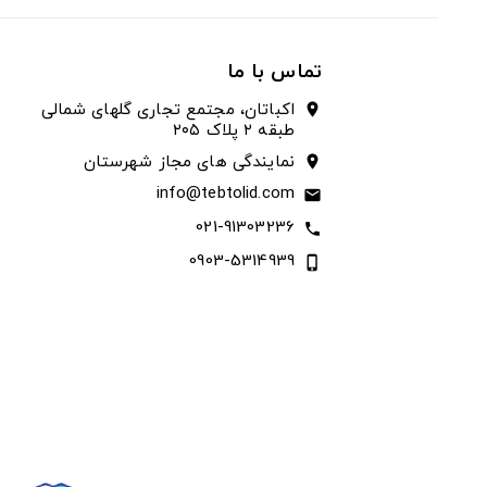
تماس با ما
اکباتان، مجتمع تجاری گلهای شمالی
location_on
طبقه ۲ پلاک ۲۰۵
نمایندگی های مجاز شهرستان
location_on
info@tebtolid.com
email
021-91303236
call
0903-5314939
phone_iphone