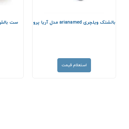
بالشتک ویلچری arianamed مدل آریا پرو
ست بالش آنت
استعلام قیمت