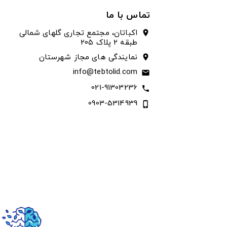
تماس با ما
اکباتان، مجتمع تجاری گلهای شمالی
location_on
طبقه ۲ پلاک ۲۰۵
نمایندگی های مجاز شهرستان
location_on
info@tebtolid.com
email
021-91303236
call
0903-5314939
phone_iphone