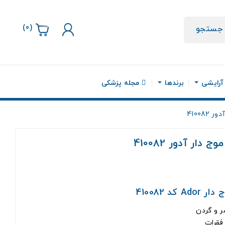
)
0
(
جستجو
 آرایشی
برندها
مجله پزشکی
41008
ار آدور 410082
 410082
ر و گردن
فقرات