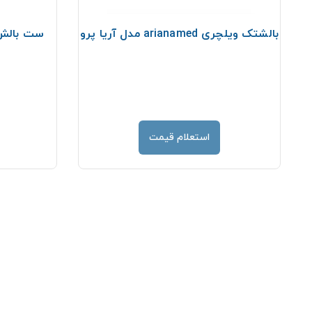
بالشتک ویلچری arianamed مدل آریا پرو
ست بالش آنت
استعلام قیمت