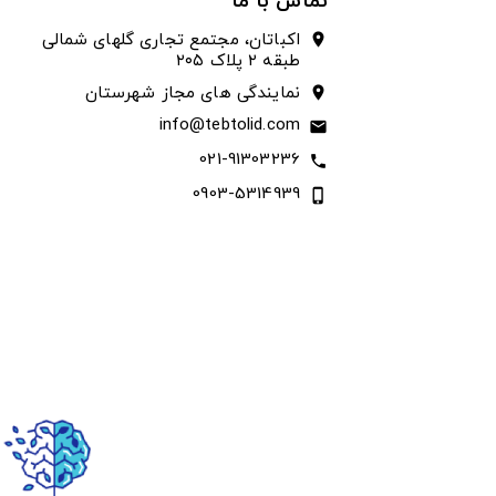
تماس با ما
اکباتان، مجتمع تجاری گلهای شمالی
location_on
طبقه ۲ پلاک ۲۰۵
نمایندگی های مجاز شهرستان
location_on
info@tebtolid.com
email
021-91303236
call
0903-5314939
phone_iphone