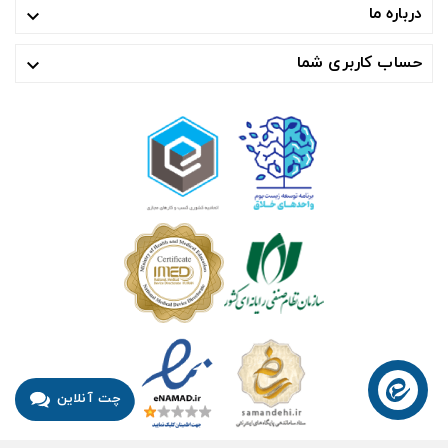
درباره ما

حساب کاربری شما

چت آنلاین