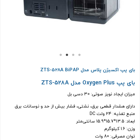
بای پپ اکسیژن پلاس مدل ZTS-528A BiPAP
بای پپ Oxygen Plus مدل ZTS-528A
میزان ایجاد نویز صوتی: 30 دسی بل
دارای هشدار قطعی برق، نشتی، فشار بیش از حد و نوسانات برق
منبع تغذیه: 24 ولت DC
ابعاد: 13.5*15.7*15.9 سانتی‌متر
وزن: 1.6 کیلوگرم
توان مصرفی: 80 وات