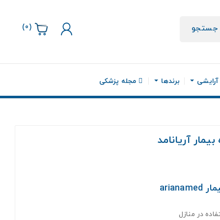
)
0
(
جستجو
 آرایشی
برندها
مجله پزشکی
یمار آریانامد
arian
اده در منازل