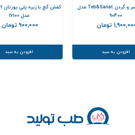
بالشتک سر و گردن Teb&Sanat مدل
کفش 
90400
مدل 16100
1,900,0 تومان
900,000 تومان
قیمت
ق
افزودن به سبد
افزودن به سبد