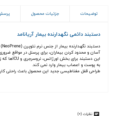
توضیحات
جزئیات محصول
پرسش 
دستبند دائمى نگهدارنده بیمار آریانامد
دستبند نگهدارنده بیمار از جنس نرم نئوپرن (
NeoPrene)
آسان و محدود کردن بیماران، برای پرسنل در مواقع ضروری
این دستبند برای بخش اورژانس، نروسرجری و
ICU
ها که ز
به پوست و اعصاب بیمار وارد نمی کند.
طراحی قفل مغناطیسی جدید این محصول باعث راحتی کار پرس
نظرات (0)