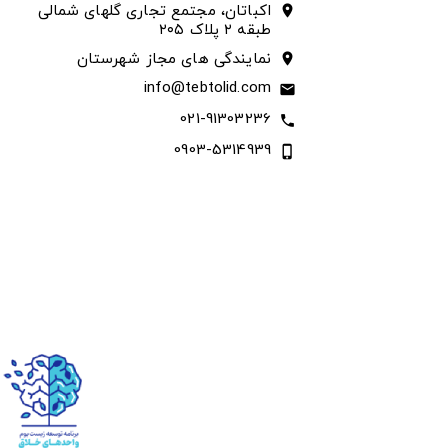
اکباتان، مجتمع تجاری گلهای شمالی
location_on
طبقه ۲ پلاک ۲۰۵
نمایندگی های مجاز شهرستان
location_on
info@tebtolid.com
email
021-91303236
call
0903-5314939
phone_iphone