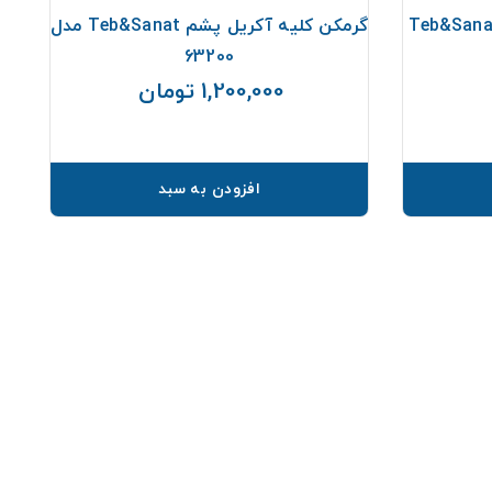
گچ با زیره پلی یورتان Teb&Sanat
گرمکن کلیه آکریل پشم Teb&Sanat مدل
63200
1,200,000 تومان
یمت
قیمت
افزودن به سبد