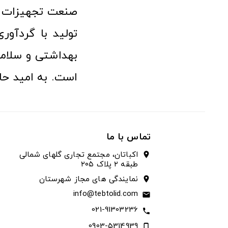
صنعت تجهیزات پ
تولید با گردآو
بهداشتی و سلامت
است. به امید حا
تماس با ما
اکباتان، مجتمع تجاری گلهای شمالی
location_on
طبقه ۲ پلاک ۲۰۵
نمایندگی های مجاز شهرستان
location_on
info@tebtolid.com
email
021-91303236
call
0903-5314939
phone_iphone