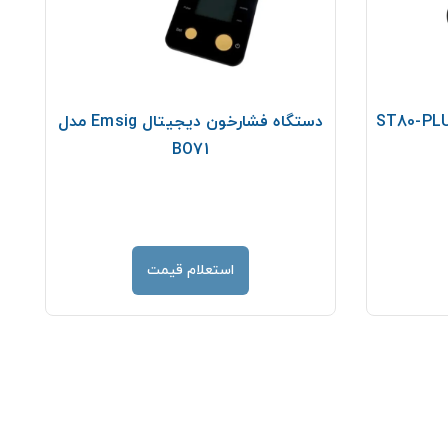
دستگاه فشارخون دیجیتال Emsig مدل
BO71
استعلام قیمت