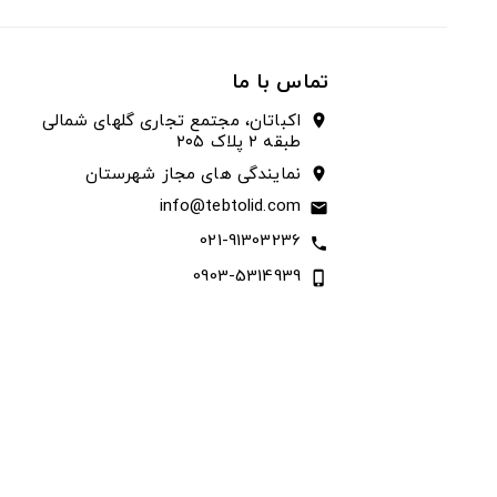
تماس با ما
اکباتان، مجتمع تجاری گلهای شمالی
location_on
طبقه ۲ پلاک ۲۰۵
نمایندگی های مجاز شهرستان
location_on
info@tebtolid.com
email
021-91303236
call
0903-5314939
phone_iphone