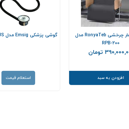
تخت بیمار چرخشی RonyaTeb مدل
گوشی پزشکی Emsig مدل ST80-PLUS
RPB-200
390,000 تومان
قیمت
افزودن به سبد
استعلام قیمت