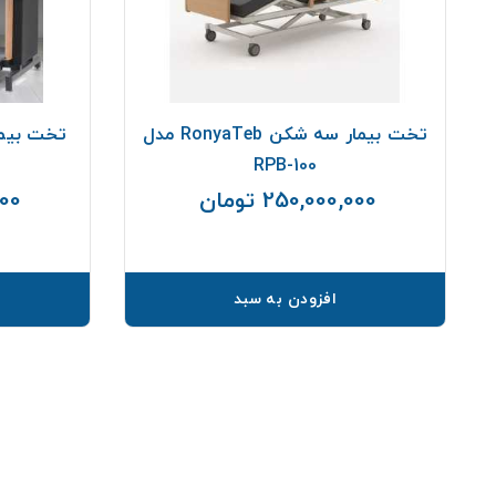
تخت بیمار سه شکن RonyaTeb مدل
RPB-100
250,000,000 تومان
,000
قیمت
افزودن به سبد