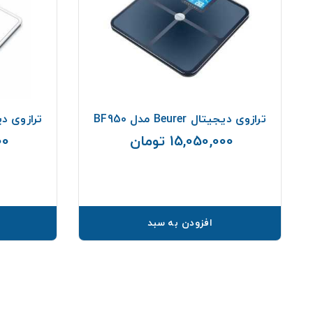
ترازوی دیجیتال Beurer مدل BF950
ترازوی دیجیتال er
15,050,000 تومان
000
قیمت
افزودن به سبد