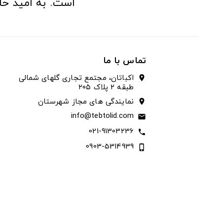
است. به امید حا
تماس با ما
اکباتان، مجتمع تجاری گلهای شمالی
location_on
طبقه ۲ پلاک ۲۰۵
نمایندگی های مجاز شهرستان
location_on
info@tebtolid.com
email
021-91303236
call
0903-5314939
phone_iphone