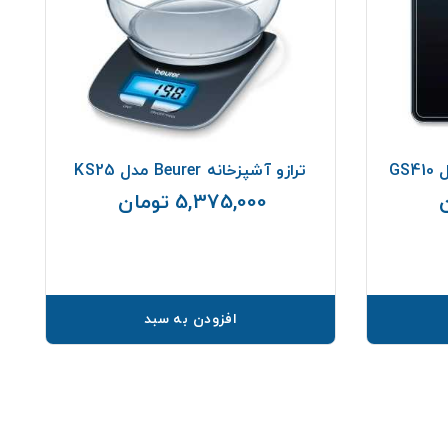
ترازو آشپزخانه Beurer مدل KS25
5,375,000 تومان
قیمت
قیمت
افزودن به سبد