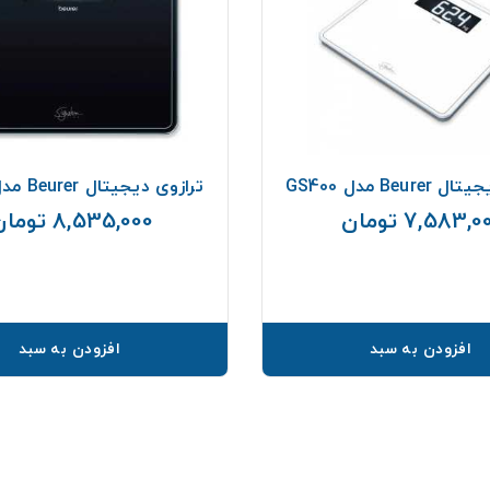
Beur مدل GS400
ترازوی دیجیتال Beurer مدل GS410
7,583, تومان
8,535,000 تومان
قیمت
افزودن به سبد
افزودن به سبد