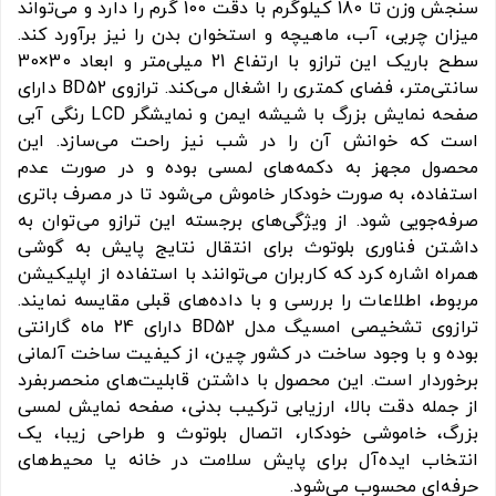
سنجش وزن تا 180 کیلوگرم با دقت 100 گرم را دارد و می‌تواند
میزان چربی، آب، ماهیچه و استخوان بدن را نیز برآورد کند.
سطح باریک این ترازو با ارتفاع 21 میلی‌متر و ابعاد 30×30
سانتی‌متر، فضای کمتری را اشغال می‌کند. ترازوی BD52 دارای
صفحه نمایش بزرگ با شیشه ایمن و نمایشگر LCD رنگی آبی
است که خوانش آن را در شب نیز راحت می‌سازد. این
محصول مجهز به دکمه‌های لمسی بوده و در صورت عدم
استفاده، به صورت خودکار خاموش می‌شود تا در مصرف باتری
صرفه‌جویی شود. از ویژگی‌های برجسته این ترازو می‌توان به
داشتن فناوری بلوتوث برای انتقال نتایج پایش به گوشی
همراه اشاره کرد که کاربران می‌توانند با استفاده از اپلیکیشن
مربوط، اطلاعات را بررسی و با داده‌های قبلی مقایسه نمایند.
ترازوی تشخیصی امسیگ مدل BD52 دارای 24 ماه گارانتی
بوده و با وجود ساخت در کشور چین، از کیفیت ساخت آلمانی
برخوردار است. این محصول با داشتن قابلیت‌های منحصربفرد
از جمله دقت بالا، ارزیابی ترکیب بدنی، صفحه نمایش لمسی
بزرگ، خاموشی خودکار، اتصال بلوتوث و طراحی زیبا، یک
انتخاب ایده‌آل برای پایش سلامت در خانه یا محیط‌های
حرفه‌ای محسوب می‌شود.