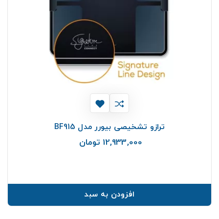
ترازو تشخیصی بیورر مدل BF915
12,933,000 تومان
قیمت
افزودن به سبد