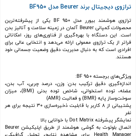
ترازوی دیجیتال برند Beurer مدل BF950
ترازوی هوشمند بیورر مدل BF 950 یکی از پیشرفته‌ترین
محصولات کمپانی Beurer آلمان در زمینه سلامت و آنالیز بدن
است. این دستگاه با بهره‌گیری از فناوری‌های روز، امکاناتی
فراتر از یک ترازوی معمولی ارائه می‌دهد و انتخابی عالی برای
افرادی است که به دنبال مدیریت دقیق وضعیت جسمانی خود
هستند.
ویژگی‌های برجسته BF 950:
اندازه‌گیری دقیق ترکیب بدن: وزن، درصد چربی، آب بدن،
عضله، توده استخوانی، شاخص توده بدنی (BMI)، میزان
سوخت‌و‌ساز پایه (BMR) و فعالیت (AMR)
پشتیبانی از ۸ کاربر با قابلیت ذخیره‌سازی ۳۰ نتیجه برای هر
نفر
نمایشگر پیشرفته Dot Matrix با خوانایی بالا
اتصال بلوتوث به گوشی هوشمند از طریق اپلیکیشن Beurer
Health Manager برای مشاهده نتایج، تحلیل گرافیکی،