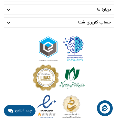
درباره ما

حساب کاربری شما

چت آنلاین