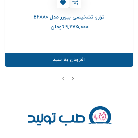
ترازو تشخیصی بیورر مدل BF880
9,275,000 تومان
قیمت
افزودن به سبد