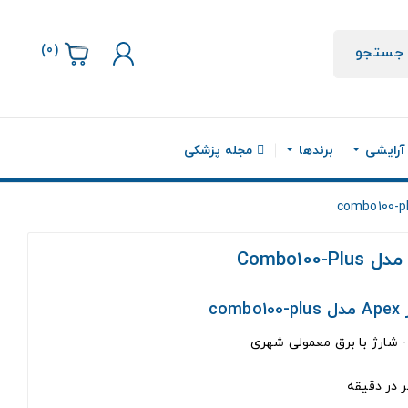
)
0
(
جستجو
 آرایشی
برندها
مجله پزشکی
Combo1
c