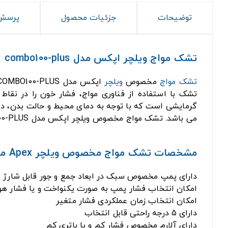
توضیحات
جزئیات محصول
پرسش 
تشک مواج ویلچر اپکس مدل combo100-plus
تشک مواج
مخصوص
ویلچر
اپکس مدل COMBO100-PLUS از جمله
تشک با استفاده از فناوری مواج، فشار خون را در نقا
گرمایشی است که با توجه به دمای محیط و حالت بدن، دما
می باشد. تشک مواج مخصوص ویلچر اپکس مدل COMBO100-PLUS یک انتخاب مناسب برای بهبود کیفیت زندگی افراد ناتوان است.
مشخصات تشک مواج مخصوص ویلچر Apex مدل combo100-plus:
دارای پمپ مخصوص سبک در ابعاد جمع و جور قابل شارژ
امکان انتخاب فشار پمپ به صورت یکنواخت و یا فشار هو
امکان انتخاب زمان عملکردی فشار متغیر
دارای 5 درجه راحتی قابل انتخاب
دارای آلارم مخصوص فشار کم و یا باتری کم