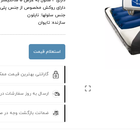
دارای 4 سلول به عرض 5 سانتیمتر
دارای روکش مخصوص از جنس پلی ا
جنس سلولها: نایلون
سازنده: تایوان
استعلام قیمت
گارانتی بهترین قیمت مم

ارسال به روز سفارشات در
ضمانت بازگشت وجه در ص