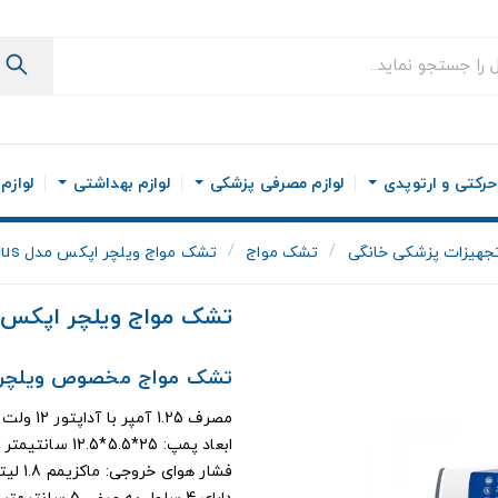
رکتی و ارتوپدی
لوازم مصرفی پزشکی
لوازم بهداشتی
لوازم
جهیزات پزشکی خانگی
تشک مواج
تشک مواج ویلچر اپکس مدل combo100-plus
تشک مواج ویلچر اپکس مدل 00-Plus
تشک مواج مخصوص ویلچر Apex مدل ombo100-plus
مصرف 1.25 آمپر با آداپتور 12 ولت - شارژ با برق معمولی شهری
ابعاد پمپ: 25*5.5*12.5 سانتیمتر
فشار هوای خروجی: ماکزیمم 1.8 لیتر در دقیقه