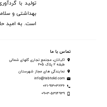
تولید با گردآو
بهداشتی و سلامت
است. به امید حا
تماس با ما
اکباتان، مجتمع تجاری گلهای شمالی
location_on
طبقه ۲ پلاک ۲۰۵
نمایندگی های مجاز شهرستان
location_on
info@tebtolid.com
email
021-91303236
call
0903-5314939
phone_iphone