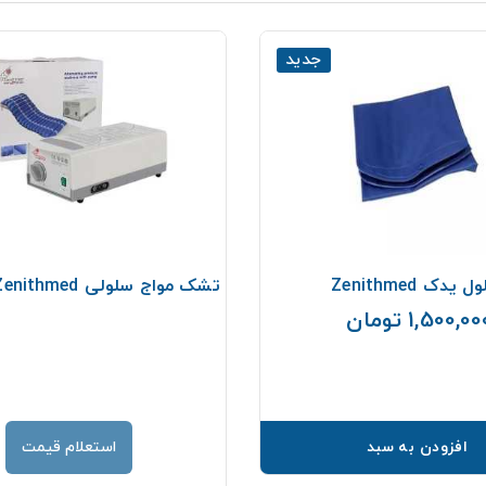
جدید
 یدک Zenithmed
تشک مواج سلولی Zenithmed مدل LUX
1,500,0 تومان
قیمت
افزودن به سبد
استعلام قیمت