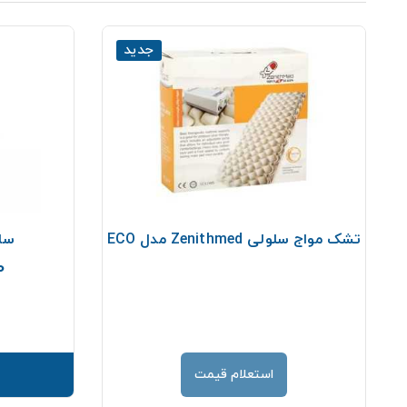
جدید
تشک مواج سلولی Zenithmed مدل ECO
سلول
00
استعلام قیمت