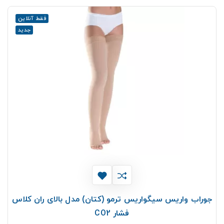
فقط آنلاین
جدید
جوراب واریس سیگواریس ترمو (کتان) مدل بالای ران کلاس
فشار CO2