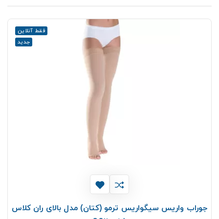
فقط آنلاین
جدید
جوراب واریس سیگواریس ترمو (کتان) مدل بالای ران کلاس