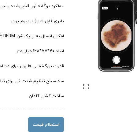
عملکرد دوگانه نور قطبی‌شده و غی
باتری قابل شارژ لیتیوم-یون
امکان اتصال به اپلیکیشن HEINE DERM برای مستندسازی دیجیتال و ذخیره‌سازی تصاویر
ابعاد 40*57*128 میلی‌متر
قدرت بزرگ‌نمایی 10 برابر برای مشاهده جزئیات دقیق پوست
سه سطح تنظیم شدت نور برای تطب

ساخت کشور آلمان
استعلام قیمت