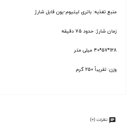
منبع تغذیه: باتری لیتیوم-یون قابل شارژ
زمان شارژ: حدود 75 دقیقه
128*57*40 میلی متر
وزن: تقریباً 250 گرم
نظرات (0)