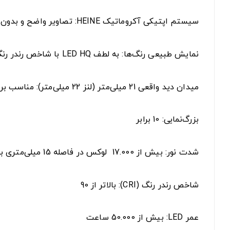
سیستم اپتیکی آکروماتیک HEINE: تصاویر واضح و بدون اعوجاج رنگی را ارائه می‌دهد، حتی در فواصل کاری مختلف.
نمایش طبیعی رنگ‌ها: به لطف LED HQ با شاخص رندر رنگ CRI بالای 90، رنگ‌ها به‌طور دقیق بازسازی می‌شوند.
میدان دید واقعی 21 میلی‌متر (لنز 22 میلی‌متر): مناسب برای معاینات دقیق و بدون اعوجاج.
بزرگ‌نمایی: 10 برابر
شدت نور: بیش از 17.000 لوکس در فاصله 15 میلی‌متری بدون صفحه تماس
شاخص رندر رنگ (CRI): بالاتر از 90
عمر LED: بیش از 50.000 ساعت