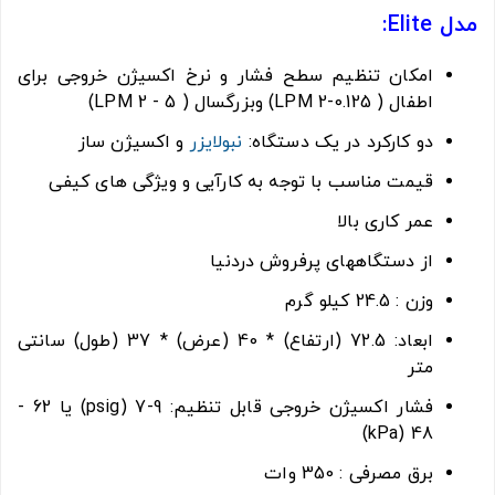
مدل Elite:
امکان تنظیم سطح فشار و نرخ اکسیژن خروجی برای
اطفال ( 0.125-2 LPM) وبزرگسال ( 5 - 2 LPM)
دو کارکرد در یک دستگاه:
نبولایزر
و اکسیژن ساز
قیمت مناسب با توجه به کارآیی و ویژگی های کیفی
عمر کاری بالا
از دستگاههای پرفروش دردنیا
وزن : 24.5 کیلو گرم
ابعاد: 72.5 (ارتفاع) * 40 (عرض) * 37 (طول) سانتی
متر
فشار اکسیژن خروجی قابل تنظیم: 9-7 (psig) یا 62 -
48 (kPa)
برق مصرفی : 350 وات