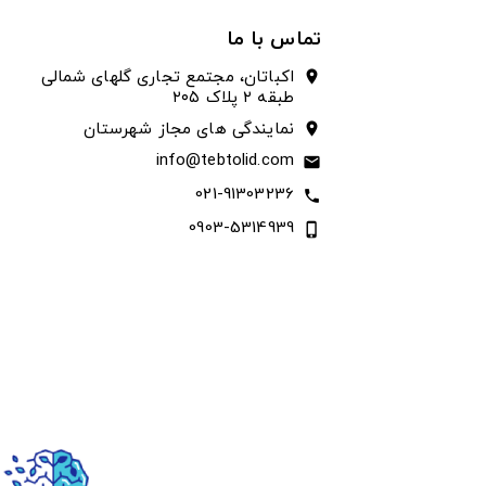
تماس با ما
اکباتان، مجتمع تجاری گلهای شمالی
location_on
طبقه ۲ پلاک ۲۰۵
نمایندگی های مجاز شهرستان
location_on
info@tebtolid.com
email
021-91303236
call
0903-5314939
phone_iphone