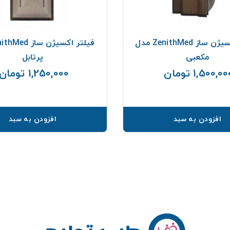
فیلتر اکسیژن ساز ZenithMed مدل
مکعبی
پرتابل
1,500,0 تومان
1,250,000 تومان
قیمت
افزودن به سبد
افزودن به سبد