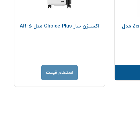
فیلتر اکسیژن ساز ZenithMed مدل
اکسیژن ساز Choice Plus مدل AR-5
قیمت
استعلام قیمت