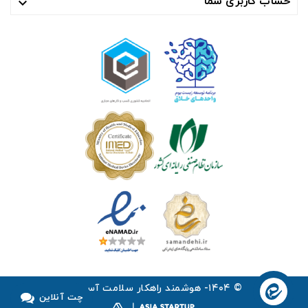
حساب کاربری شما

© ۱۴۰۴- هوشمند راهکار سلامت آسیا ™
چت آنلاین