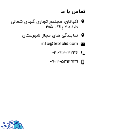
تماس با ما
اکباتان، مجتمع تجاری گلهای شمالی
location_on
طبقه ۲ پلاک ۲۰۵
نمایندگی های مجاز شهرستان
location_on
info@tebtolid.com
email
021-91303236
call
0903-5314939
phone_iphone