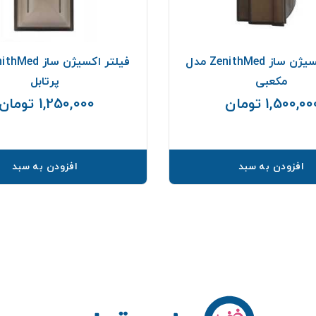
فیلتر اکسیژن ساز ZenithMed مدل
مکعبی
پرتابل
1,500,0 تومان
1,250,000 تومان
قیمت
افزودن به سبد
افزودن به سبد