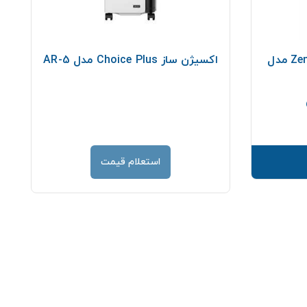
فیلتر اکسیژن ساز ZenithMed مدل
اکسیژن ساز Choice Plus مدل AR-5
قیمت
استعلام قیمت