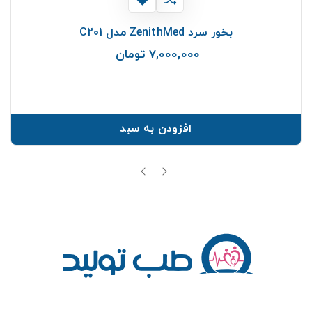
بخور سرد ZenithMed مدل C201
7,000,000 تومان
قیمت
افزودن به سبد