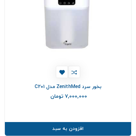
بخور سرد ZenithMed مدل C201
7,000,000 تومان
قیمت
افزودن به سبد