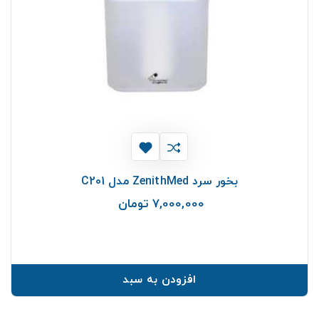
بخور سرد ZenithMed مدل C201
7,000,000 تومان
قیمت
افزودن به سبد