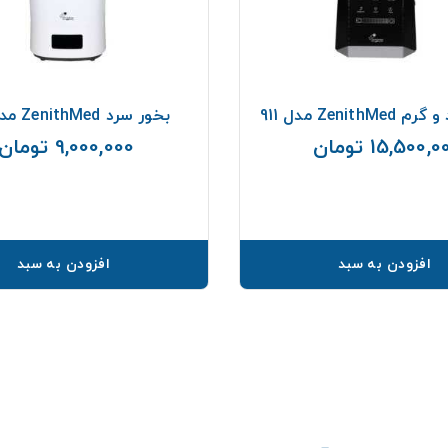
Zenith مدل 911
بخور سرد ZenithMed مدل 926
15,500, تومان
9,000,000 تومان
قیمت
افزودن به سبد
افزودن به سبد