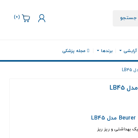
)
0
(
جستجو
 آرایشی
برندها
مجله پزشکی
LB4
 LB45
L
یک بهداشتی و ریز ریز