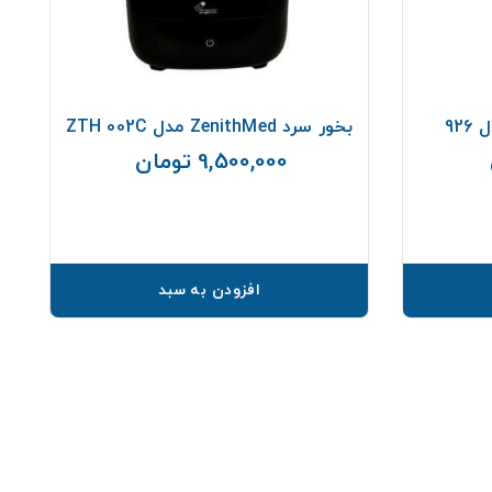
بخور سرد ZenithMed مدل ZTH 002C
9,500,000 تومان
قیمت
قیمت
افزودن به سبد