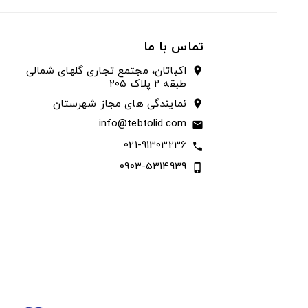
تماس با ما
اکباتان، مجتمع تجاری گلهای شمالی
location_on
طبقه ۲ پلاک ۲۰۵
نمایندگی های مجاز شهرستان
location_on
info@tebtolid.com
email
021-91303236
call
0903-5314939
phone_iphone