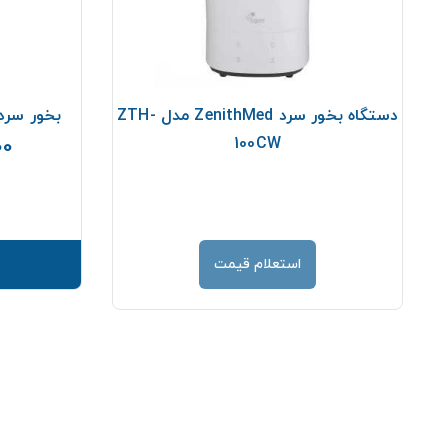
دستگاه بخور سرد ZenithMed مدل ZTH-
بخور سرد و گرم Med
100CW
000
استعلام قیمت