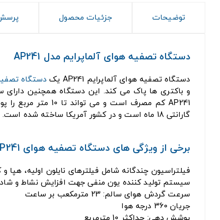
توضیحات
جزئیات محصول
پرسش 
دستگاه تصفیه هوای آلماپرایم مدل AP241
دستگاه تصفیه هوای آلماپرایم AP241 یک
دستگاه تصفیه
گارانتی 18 ماه است و در کشور آمریکا ساخته شده است. این دستگاه تصفیه هوا جزو کاربردی ترین
برخی از ویژگی های دستگاه تصفیه هوای AlmaPrime AP241:
فیلتراسیون چندگانه شامل فیلترهای نایلون اولیه، هپا و 
سیستم تولید کننده یون منفی جهت افزایش نشاط و شادا
سرعت گردش هوای سالم: 23 مترمکعب بر ساعت
جریان 360 درجه هوا
پوشش دهی: حداکثر 10 مترمربع