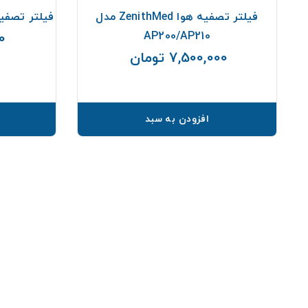
فیلتر تصفیه هوا ZenithMed مدل
فیلتر تصفیه هوا nithMed
AP200/AP210
00
7,500,000 تومان
قیمت
افزودن به سبد