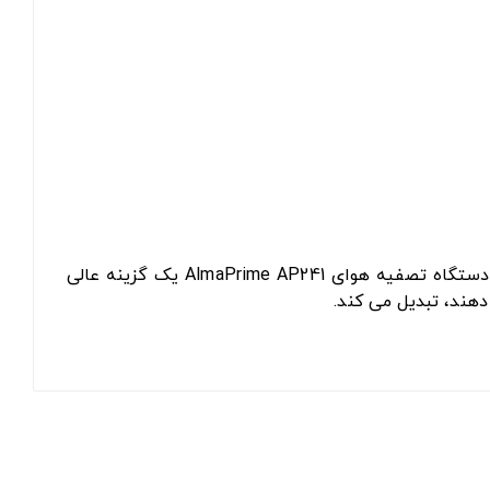
اگر به دنبال یک دستگاه تصفیه هوا با کیفیت بالا هستید که بتواند هوای خانه یا محل کار شما را از آلاینده ها پاک کند، دستگاه تصفیه هوای AlmaPrime AP241 یک گزینه عالی
هند، تبدیل می کند.