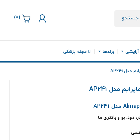
)
0
(
جستجو
 آرایشی
برندها
مجله پزشکی
مدل AP241
یم مدل AP241
ر، دود، بو و باکتری ها
نفسی