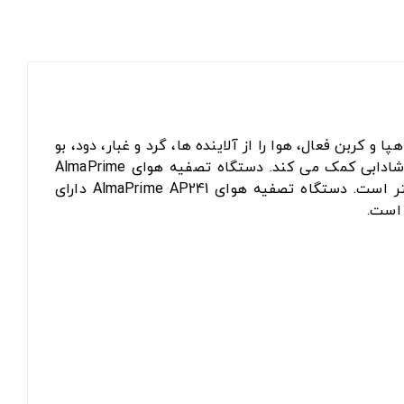
ا و کربن فعال، هوا را از آلاینده ها، گرد و غبار، دود، بو
و باکتری ها پاک می کند. این دستگاه همچنین دارای سیستم تولید کننده یون های منفی است که به افزایش نشاط و شادابی کمک می کند. دستگاه تصفیه هوای AlmaPrime
AP241 کم مصرف است و می تواند تا 10 متر مربع را پوشش دهد. این دستگاه همچنین دارای هشداردهنده تعویض فیلتر است. دستگاه تصفیه هوای AlmaPrime AP241 دارای
است.