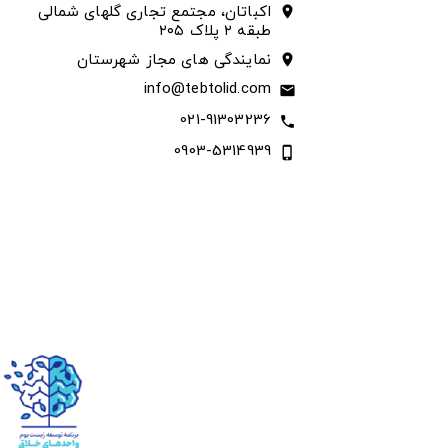
اکباتان، مجتمع تجاری گلهای شمالی
location_on
طبقه ۲ پلاک ۲۰۵
نمایندگی های مجاز شهرستان
location_on
info@tebtolid.com
email
021-91303236
call
0903-5314939
phone_iphone