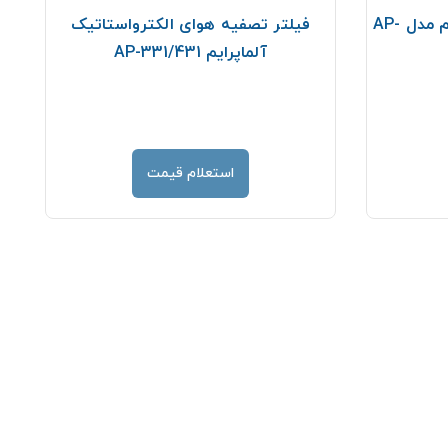
دستگاه تصفیه هوای آلماپرایم مدل AP-
فیلتر تصفیه هوای الکترواستاتیک
ف
آلماپرایم AP-331/431
استعلام قیمت