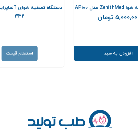
Ze مدل AP100
332
5,000,0 تومان
قیمت
افزودن به سبد
استعلام قیمت