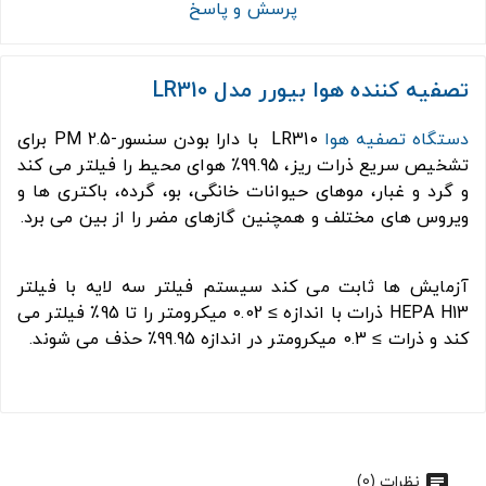
پرسش و پاسخ
تصفیه کننده هوا بیورر مدل LR310
دستگاه تصفیه هوا
LR310 با دارا بودن سنسور-PM 2.5 برای
تشخیص سریع ذرات ریز، 99.95٪ هوای محیط را فیلتر می کند
و گرد و غبار، موهای حیوانات خانگی، بو، گرده، باکتری ها و
ویروس های مختلف و همچنین گازهای مضر را از بین می برد.
آزمایش ها ثابت می کند سیستم فیلتر سه لایه با فیلتر
HEPA H13 ذرات با اندازه ≥ 0.02 میکرومتر را تا 95٪ فیلتر می
کند و ذرات ≥ 0.3 میکرومتر در اندازه 99.95٪ حذف می شوند.
نظرات (0)