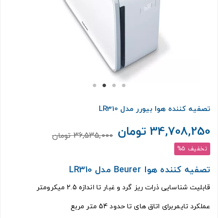
تصفیه کننده هوا بیورر مدل LR310
34,708,250 تومان
36,535,000 تومان
تخفیف 5%
تصفیه کننده هوا Beurer مدل LR310
قابلیت شناسایی ذرات ریز گرد و غبار تا اندازه 2.5 میکرومتر
عملکرد تایمربرای اتاق های تا حدود 54 متر مربع