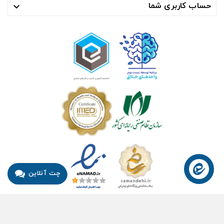
حساب کاربری شما

چت آنلاین
© ۱۴۰۴- هوشمند راهکار سلامت آسیا ™