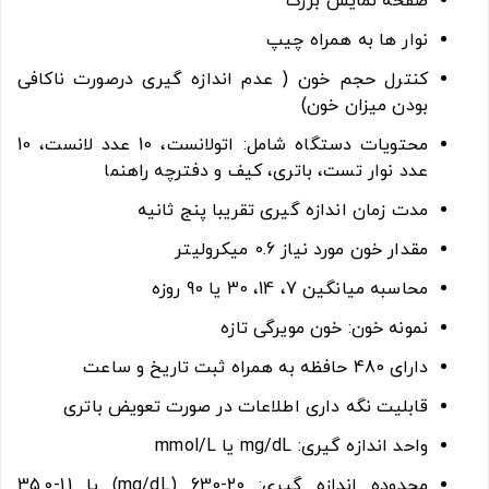
صفحه نمایش بزرگ
نوار ها به همراه چیپ
کنترل حجم خون ( عدم اندازه گیری درصورت ناکافی
بودن میزان خون)
محتویات دستگاه شامل: اتولانست، 10 عدد لانست، 10
عدد نوار تست، باتری، کیف و دفترچه راهنما
مدت زمان اندازه گیری تقریبا پنج ثانیه
مقدار خون مورد نیاز 0.6 میکرولیتر
محاسبه میانگین 7، 14، 30 یا 90 روزه
نمونه خون: خون مویرگی تازه
دارای 480 حافظه به همراه ثبت تاریخ و ساعت
قابلیت نگه داری اطلاعات در صورت تعویض باتری
واحد اندازه گیری: mg/dL یا mmol/L
محدوده اندازه گیری: 20-630 (mg/dL) یا 1.1-35.0