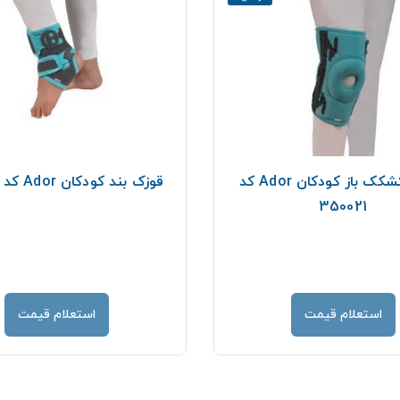
زانوبند کشکک باز کودکان Ador کد
قوزک بند کودکان Ador کد 350031
350021
استعلام قیمت
استعلام قیمت