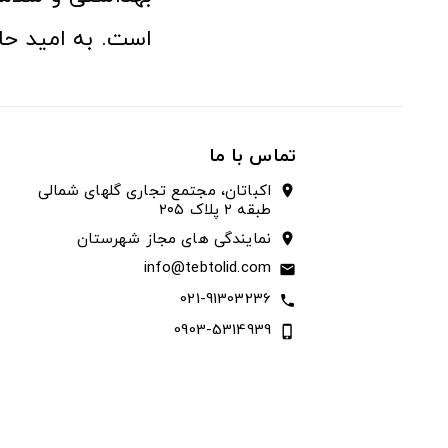
است. به امید حا
تماس با ما
اکباتان، مجتمع تجاری گلهای شمالی
location_on
طبقه ۲ پلاک ۲۰۵
نمایندگی های مجاز شهرستان
location_on
info@tebtolid.com
email
021-91303236
call
0903-5314939
phone_iphone