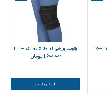
زانوبند ورزشی Teb & Sanat کد 41300
1,600,000 تومان
قیمت
افزودن به سبد