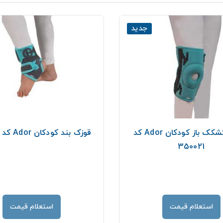
جدید
زانوبند کشکک باز کودکان Ador کد
قوزک بند کودکان Ador کد 350031
350021
استعلام قیمت
استعلام قیمت