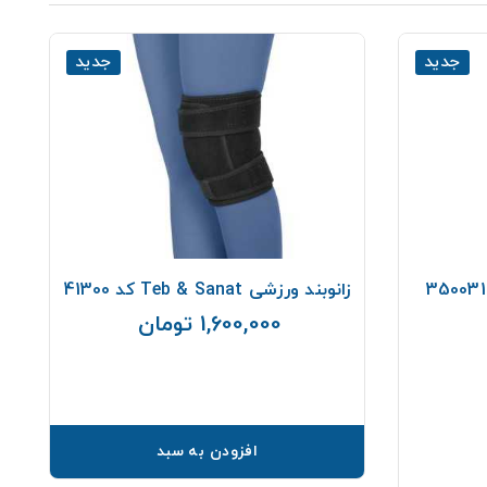
جدید
جدید
زانوبند ورزشی Teb & Sanat کد 41300
1,600,000 تومان
قیمت
افزودن به سبد