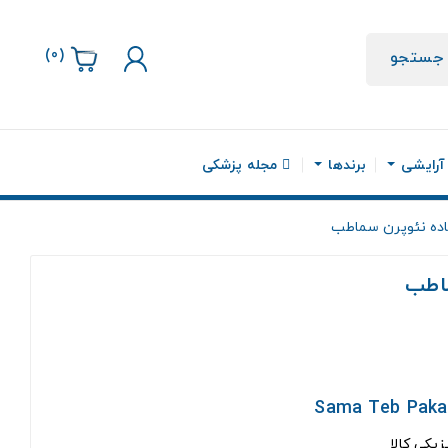
)
0
(
جستجو
 آرایشی
برندها
مجله پزشکی
ساده نئوپرن سماطب
ماطب
زیکی کالا