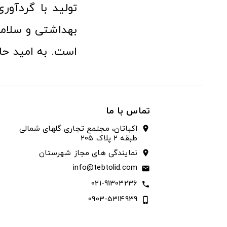
تولید با گردآو
بهداشتی و سلامت
است. به امید حا
تماس با ما
اکباتان، مجتمع تجاری گلهای شمالی
location_on
طبقه ۲ پلاک ۲۰۵
نمایندگی های مجاز شهرستان
location_on
info@tebtolid.com
email
021-91303236
call
0903-5314939
phone_iphone