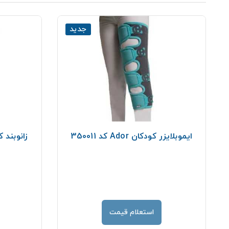
جدید
ایموبلایزر کودکان Ador کد 350011
استعلام قیمت