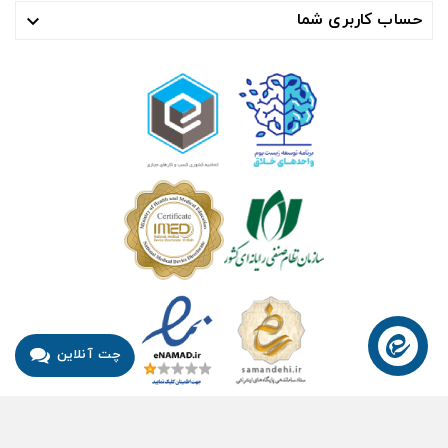
حساب کاربری شما

چت آنلاین
© ۱۴۰۴- هوشمند راهکار سلامت آسیا ™