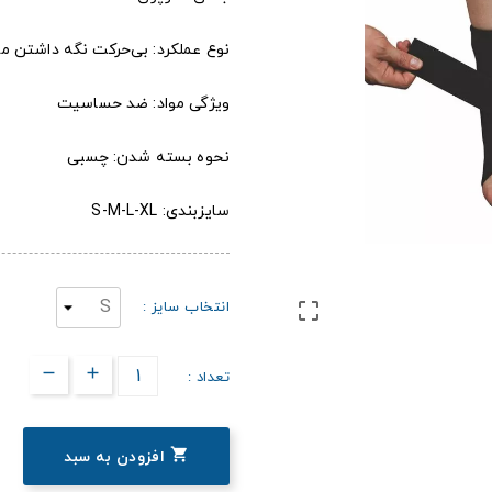
نوع عملکرد: بی‌حرکت نگه داشتن مچ
ویژگی مواد: ضد حساسیت
نحوه بسته شدن: چسبی
سایزبندی: S-M-L-XL
انتخاب سایز :

تعداد :

افزودن به سبد