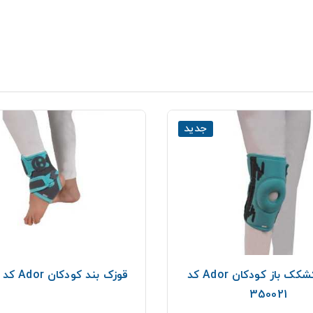
جدید
زانوبند کشکک باز کودکان Ador کد
قوزک بند کودکان Ador کد 350031
350021