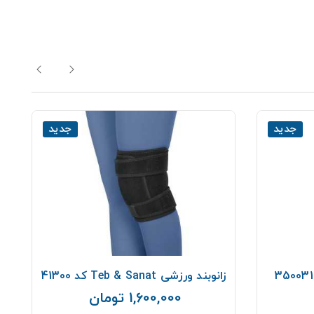
جدید
جدید
زانوبند ورزشی Teb & Sanat کد 41300
1,600,000 تومان
قیمت