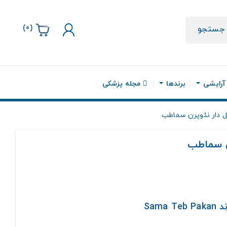
)
0
(
جستجو
 آرایشی
برندها
مجله پزشکی
ل دار نئوپرن سماطب
ن سماطب
Sam