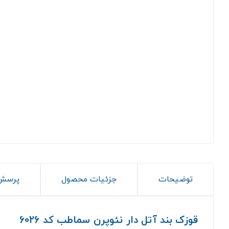
توضیحات
جزئیات محصول
پرسش 
قوزک بند آتل دار نئوپرن سماطب کد 6026