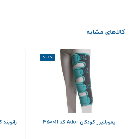
کالاهای مشابه
جدید
ایموبلایزر کودکان Ador کد 350011