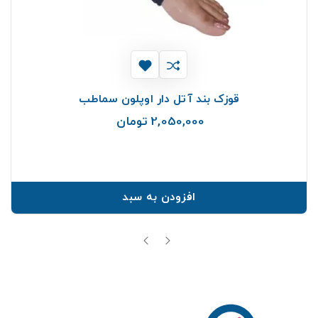
قوزک بند آتل دار اوپلون سماطب
2,050,000 تومان
قیمت
افزودن به سبد