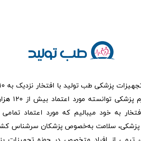
عرصه کالا و لوازم
افتخار به خود میبالیم که مورد اعتماد تمامی ک
زشکی، سلامت به‌خصوص پزشکان سرشناس کشور
ری تیمی از افراد متخصص در حوزه تجهیزات پز