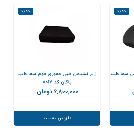
جدید
جدید
اس سما طب
زیر نشیمن طبی مموری فوم سما طب
زی
پاکان کد 8017
6,800,000 تومان
قیمت
قیمت
افزودن به سبد