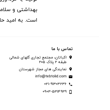
بهداشتی و سلامت
است. به امید حا
تماس با ما
اکباتان، مجتمع تجاری گلهای شمالی
location_on
طبقه ۲ پلاک ۲۰۵
نمایندگی های مجاز شهرستان
location_on
info@tebtolid.com
email
021-91303236
call
0903-5314939
phone_iphone