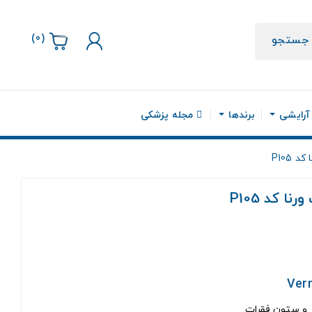
)
0
(
جستجو
 آرایشی
برندها
مجله پزشکی
P105
 کد P105
و ستون فقرات