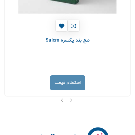
مچ بند يكسره Salem
استعلام قیمت