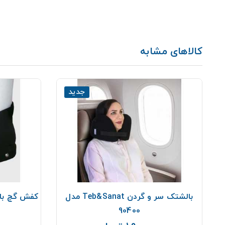
کالاهای مشابه
جدید
بالشتک سر و گردن Teb&Sanat مدل
90400