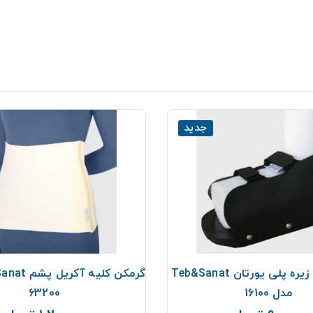
جدید
کفش گچ با زیره پلی یورتان Teb&Sanat
مدل 16100
63200