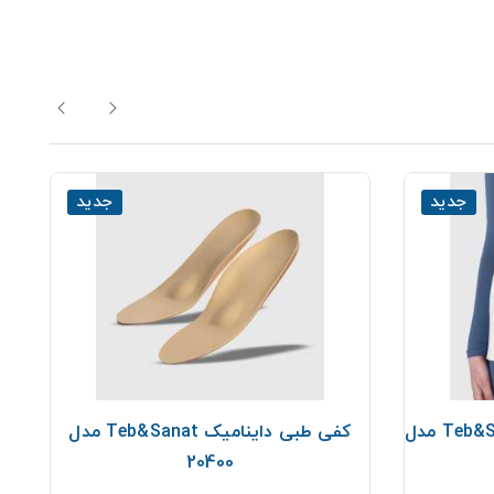
جدید
جدید
گرمکن کلیه آکریل پشم Teb&Sanat مدل
کفی طبی داینامیک Teb&Sanat مدل
20400