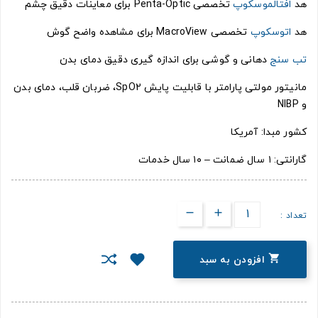
هد
افتالموسکوپ
تخصصی Penta-Optic برای معاینات دقیق چشم
هد
اتوسکوپ
تخصصی MacroView برای مشاهده واضح گوش
تب سنج
دهانی و گوشی برای اندازه گیری دقیق دمای بدن
مانیتور مولتی پارامتر با قابلیت پایش SpO2، ضربان قلب، دمای بدن
و NIBP
کشور مبدا: آمریکا
گارانتی: ۱ سال ضمانت – ۱۰ سال خدمات
تعداد :

افزودن به سبد