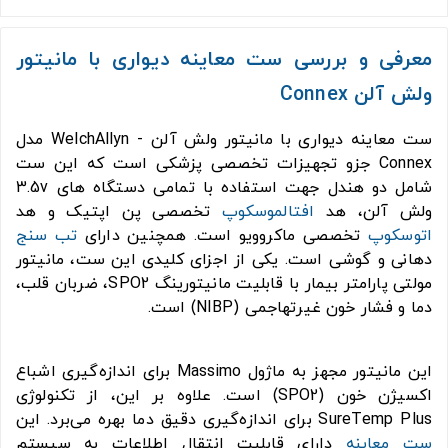
معرفی و بررسی ست معاينه ديواری با مانیتور
ولش آلن Connex
ست معاينه ديواری با مانیتور ولش آلن - WelchAllyn مدل
Connex جزو تجهیزات تخصصی پزشکی است که این ست
شامل دو هندل جهت استفاده با تمامی دستگاه های 3.5v
ولش آلن، هد
افتالموسکوپ
تخصصی پن اپتیک و هد
اتوسکوپ
تخصصی ماکروویو است. همچنین دارای
تب سنج
دهانی و گوشی است. یکی از اجزای کلیدی این ست، مانیتور
مولتی پارامتر بیمار با قابلیت مانیتورینگ SPO2، ضربان قلب،
دما و فشار خون غیرتهاجمی (NIBP) است.
این مانیتور مجهز به ماژول Massimo برای اندازه‌گیری اشباع
اکسیژن خون (SPO2) است. علاوه بر این، از تکنولوژی
SureTemp Plus برای اندازه‌گیری دقیق دما بهره می‌برد. این
ست معاینه
دارای قابلیت انتقال اطلاعات به سیستم