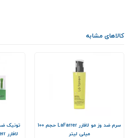
کالاهای مشابه
سرم ضد وز مو لافارر LaFarrer حجم 100
تونیک ضد
میلی لیتر
لافارر LaFarrerr حجم 60 میلی لیتر