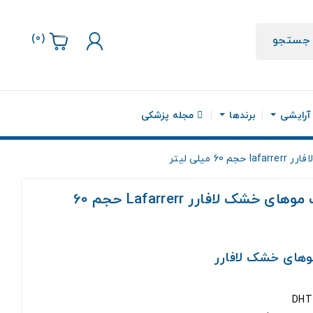
)
0
(
جستجو
 آرایشی
برندها
مجله پزشکی
یلی لیتر
تونیک ضد ریزش مناسب موهای خشک لافارر Lafarrerr حجم 60
های خشک لافارر