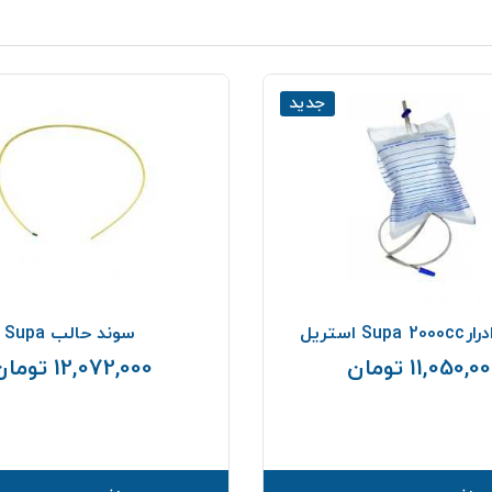
جدید
Su استریل
سوند حالب Supa
11,050,0 تومان
12,072,000 تومان
قیمت