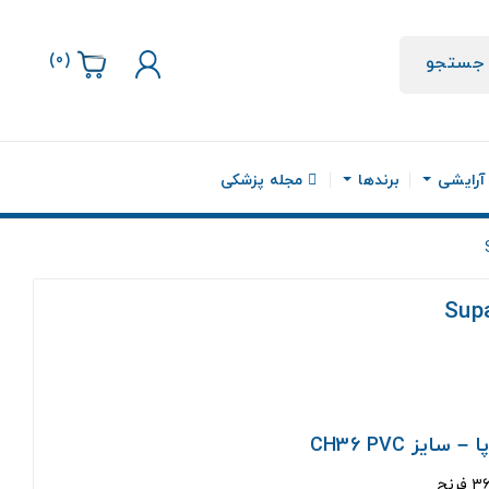
)
0
(
جستجو
 آرایشی
برندها
مجله پزشکی
یز CH36 PVC