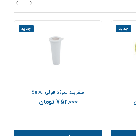
جدید
جدید
صفربند سوند فولی Supa
752,000 تومان
قیمت
قیمت