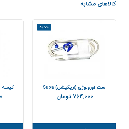
کالاهای مشابه
جدید
ست اورولوژی (اریگیشن) Supa
کیسه ادرارpa 2000cc
764,000 تومان
00
قیمت