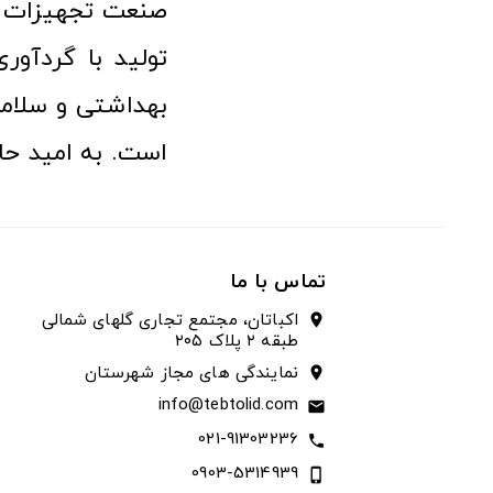
صنعت تجهیزات پ
تولید با گردآو
بهداشتی و سلامت
است. به امید حا
تماس با ما
اکباتان، مجتمع تجاری گلهای شمالی
location_on
طبقه ۲ پلاک ۲۰۵
نمایندگی های مجاز شهرستان
location_on
info@tebtolid.com
email
021-91303236
call
0903-5314939
phone_iphone