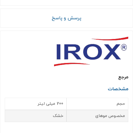
پرسش و پاسخ
مرجع
مشخصات
حجم
200 میلی لیتر
مخصوص موهای
خشک