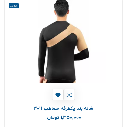
جدید
شانه بند یکطرفه سماطب 3011
1,350,000 تومان
قیمت