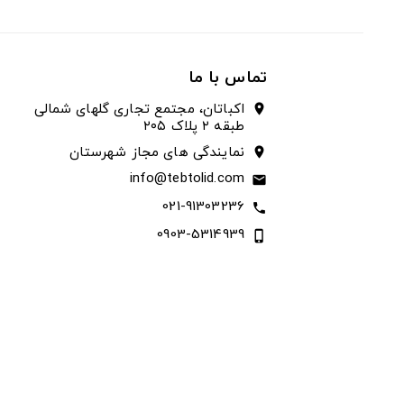
تماس با ما
اکباتان، مجتمع تجاری گلهای شمالی
location_on
طبقه ۲ پلاک ۲۰۵
نمایندگی های مجاز شهرستان
location_on
info@tebtolid.com
email
021-91303236
call
0903-5314939
phone_iphone