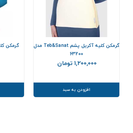
گرمکن کلیه آکریل پشم Teb&Sanat مدل
گرمکن کلیه Teb & Sanat 
63200
0
1,200,000 تومان
قیمت
افزودن به سبد