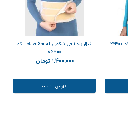
فتق بند نافی شکمی Teb & Sanat کد
85500
قیمت
1,400,000 تومان
قیمت
افزودن به سبد