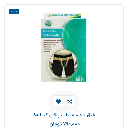
جدید
فتق بند سما طب پاکان کد 8011
790,000 تومان
قیمت