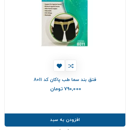
فتق بند سما طب پاکان کد 8011
790,000 تومان
قیمت
افزودن به سبد