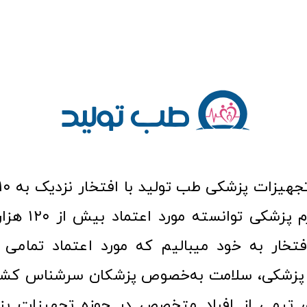
عرصه کالا و لوازم
افتخار به خود میبالیم که مورد اعتماد تمامی ک
زشکی، سلامت به‌خصوص پزشکان سرشناس کشور
ری تیمی از افراد متخصص در حوزه تجهیزات پز