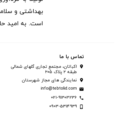
بهداشتی و سلامت
است. به امید حا
تماس با ما
اکباتان، مجتمع تجاری گلهای شمالی
location_on
طبقه ۲ پلاک ۲۰۵
نمایندگی های مجاز شهرستان
location_on
info@tebtolid.com
email
021-91303236
call
0903-5314939
phone_iphone