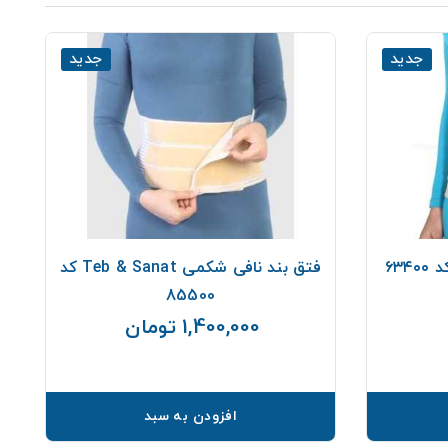
جدید
جدید
فتق بند نافی شکمی Teb & Sanat کد
85500
قیمت
1,400,000 تومان
قیمت
افزودن به سبد