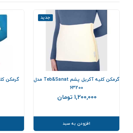
جدید
گرمکن کلیه آکریل پشم Teb&Sanat مدل
گرمکن کلیه Teb & Sanat 
63200
0
1,200,000 تومان
قیمت
افزودن به سبد