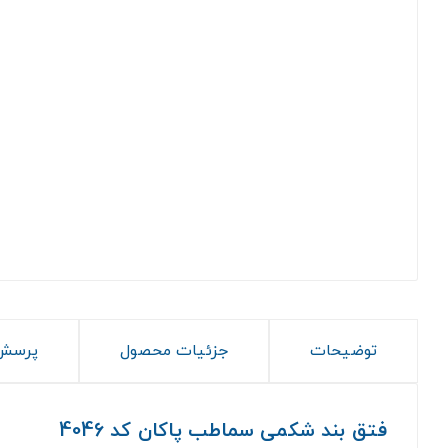
توضیحات
جزئیات محصول
پرسش 
فتق بند شکمی سماطب پاکان کد 4046