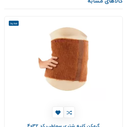
کالاهای مشابه
جدید
گرمکن کلیه شتری سماطب کد 4032