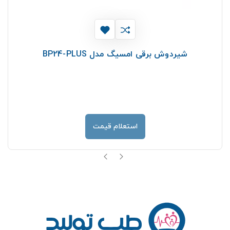
شيردوش برقی امسیگ مدل BP24-PLUS
استعلام قیمت