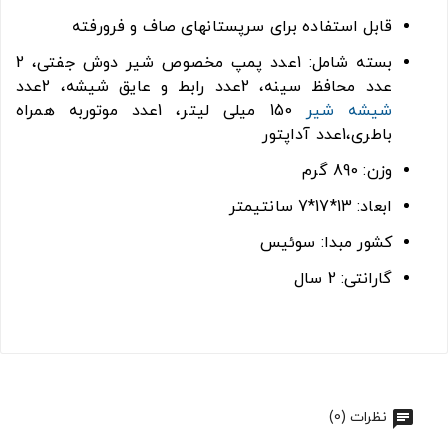
قابل استفاده برای سرپستانهای صاف و فرورفته
بسته شامل: 1عدد پمپ مخصوص شیر دوش جفتی، 2
عدد محافظ سینه، 2عدد رابط و عایق شیشه، 2عدد
شیشه شیر
150 میلی لیتر، 1عدد موتوربه همراه
باطری،1عدد آداپتور
وزن: 890 گرم
ابعاد: 13*17*7 سانتیمتر
کشور مبدا: سوئیس
گارانتی: 2 سال
نظرات (0)