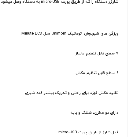
شارژر دستگاه را که از طریق پورت micro-USB به دستگاه وصل میشود را به برق زده و تقریبا به مدت 2.5 ساعت صبر کنید تا شارژ دستگاه کامل شود.
ویژگی های شیردوش اتوماتیک Unimom مدل Minute LCD:
7 سطح قابل تنظیم ماساژ
9 سطح قابل تنظیم مکش
تقلید مکش نوزاد برای راحتی و تحریک بیشتر غدد شیری
دارای دو مخزن، شلنگ و پایه
قابل شارژ از طریق پورت micro-USB