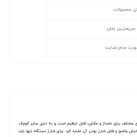
کن محصولات
 سریعترین زمان
ورت عدم رضایت
Un مدل Minute LCD یکی از مدل های کوچک و بسیار کارامد کمپانی یونی مام میباشد. این شیردوش به ترتیب در 7 و 9 سطح مختلف برای ماساژ و مکش، قابل تنظیم است و به دلیل سایز کوچک
 واضح و قابل شارژ بودن آن اشاره کرد. برای شارژ دستگاه تنها باید