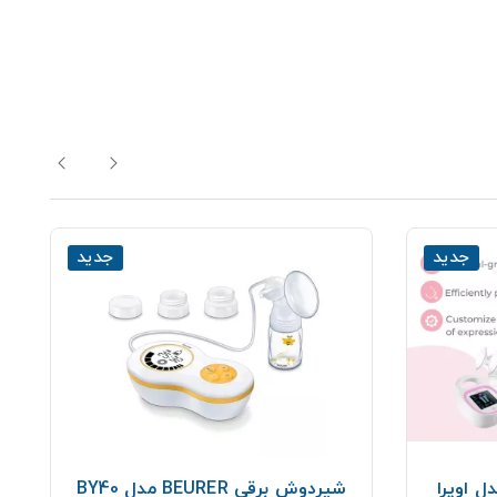
جدید
جدید
 اوپرا
شیردوش برقی BEURER مدل BY40