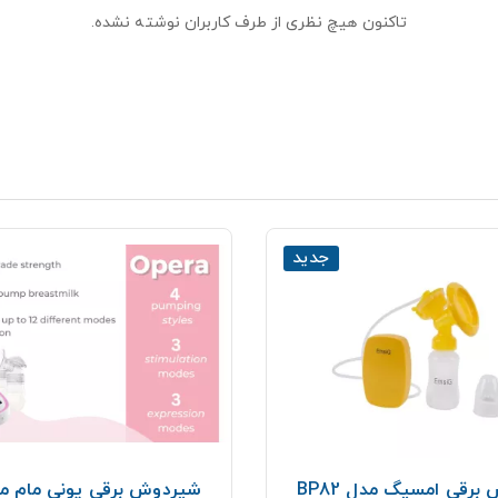
تاکنون هیچ نظری از طرف کاربران نوشته نشده.
جدید
رقی امسیگ مدل BP82
شیردوش برقی یونی مام مدل