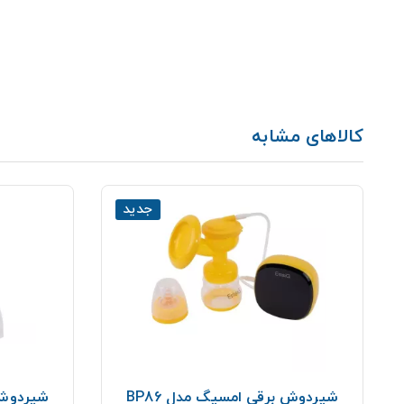
کالاهای مشابه
جدید
شیردوش برقی امسیگ مدل BP86
شیردوش ب