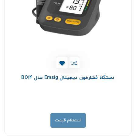
دستگاه فشارخون دیجیتال Emsig مدل BO14
استعلام قیمت